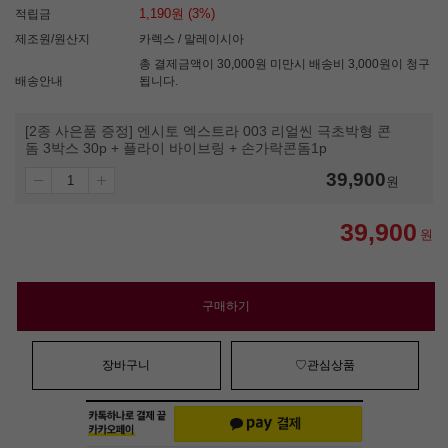
1,190원 (3%)
적립금
제조원/원산지
카렉스 / 말레이시아
총 결제금액이 30,000원 미만시 배송비 3,000원이 청구
배송안내
됩니다.
[2종 사은품 증정] 엔시토 엑스트라 003 리얼씬 극초박형 콘
돔 3박스 30p + 플라이 바이브링 + 손가락콘돔1p
39,900
원
39,900
원
구매하기
장바구니
♡관심상품