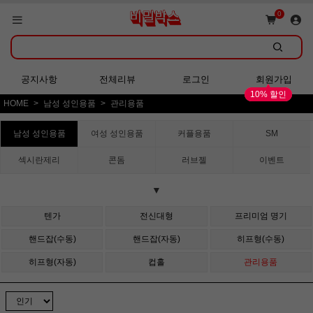
쇼핑몰 GRAND OPEN!
0
회원가입 시 다양한 혜택 증정!
공지사항
전체리뷰
로그인
회원가입
10% 할인
HOME
남성 성인용품
관리용품
쇼핑몰 GRAND OPEN!
남성 성인용품
여성 성인용품
커플용품
SM
섹시란제리
콘돔
러브젤
이벤트
▼
텐가
전신대형
프리미엄 명기
핸드잡(수동)
핸드잡(자동)
히프형(수동)
히프형(자동)
컵홀
관리용품