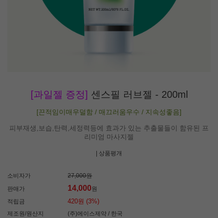
[과일젤 증정]
센스필 러브젤 - 200ml
[끈적임이매우덜함 / 매끄러움우수 / 지속성좋음]
피부재생,보습,탄력,세정력등에 효과가 있는 추출물들이 함유된 프
리미엄 마사지젤
| 상품평
개
소비자가
27,000원
14,000
판매가
원
420원 (3%)
적립금
제조원/원산지
(주)에이스제약 / 한국