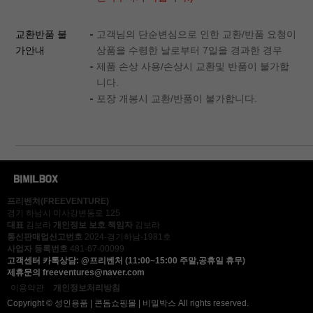
교환반품 불
고객님의 단순변심으로 인한 교환/반품 요청이
가안내
상품을 수령한 날로부터 7일을 경과한 경우
제품 손상 사용/손상시 교환및 반품이 불가합
니다.
포장 개봉시 교환/반품이 불가합니다.
세요!
프리벤처(FREEVENTURE)
경기 하남시 미사강변동로 125
대표
김보라
개인정보 보호 책임자
김보라
통신판매업신고번호
2024-경기하남-1981호
사업자 등록번호
481-67-00099
고객센터
카톡상담: @프리벤처 (11:00~15:00 주말,공휴일 휴무)
제휴문의
freeventures@naver.com
이용약관
개인정보처리방침
Copyright © 성인용품 | 콘돔쇼핑몰 | 비밀박스 All rights reserved.