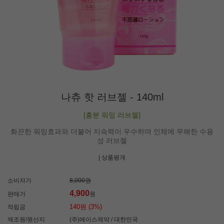
나츄 핫 러브젤 - 140ml
[흥분 워밍 러브젤]
화끈한 워밍효과와 더불어 지속력이 우수하며 인체에 무해한 수용
성 러브젤
| 상품평
개
소비자가
8,000원
4,900
판매가
원
140원 (3%)
적립금
제조원/원산지
(주)에이스제약 / 대한민국