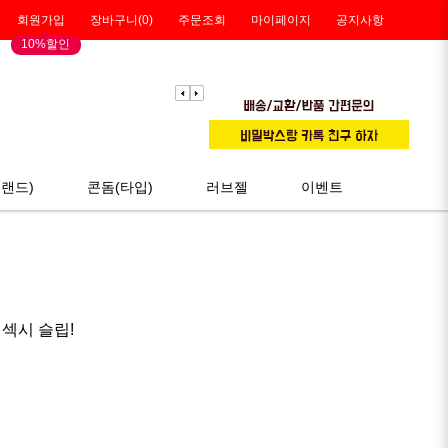
회원가입
장바구니(
0
)
주문조회
마이페이지
공지사항
10%할인
랜드)
콘돔(타입)
러브젤
이벤트
섹시 슬립!