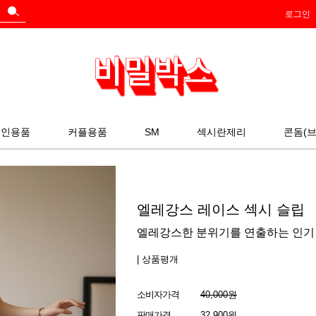
로그인
성인용품
커플용품
SM
섹시란제리
콘돔(브
엘레강스 레이스 섹시 슬립
엘레강스한 분위기를 연출하는 인기 
| 상품평
개
소비자가격
40,000원
판매가격
32,900원