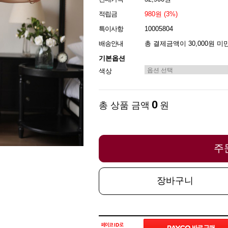
적립금
980원 (3%)
특이사항
10005804
배송안내
총 결제금액이 30,000원 미
기본옵션
색상
0
총 상품 금액
원
주
장바구니