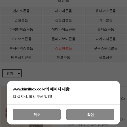
브랜드
엔시토콘돔
사가미콘돔
유니더스콘돔
안셀콘돔
신동엽콘돔
케어콘돔
한국라텍스콘돔
메디바이스콘돔
듀렉스콘돔
오카모토콘돔
플레이보이콘돔
나가니시콘돔
후지라텍스콘돔
스킨핏콘돔
쿠쿠스무스콘돔
바른생각콘돔
듀오콘돔
세트상품
www.bimilbox.co.kr의 페이지 내용:
초박형
앱 설치시, 할인 쿠폰 발행!
스킨핏 골드 초박형 콘돔 1박스
12p
취소
확인
윤활젤이 풍부하며 식물성 원료를 사용하
여 요즘 가장 핫한 초박형 콘돔