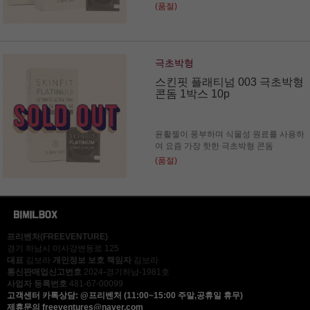
(품절)
극초박형
스킨핏 플래티넘 003 극초박형
콘돔 1박스 10p
윤활젤이 풍부하며 식물성 원료를 사용하
여 요즘 가장 핫한 극초박형 콘돔
(품절)
프리벤처(FREEVENTURE)
경기 하남시 미사강변동로 125
대표
김보라
개인정보 보호 책임자
김보라
통신판매업신고번호
2024-경기하남-1981호
사업자 등록번호
481-67-00099
고객센터
카톡상담: @프리벤처 (11:00~15:00 주말,공휴일 휴무)
제휴문의
freeventures@naver.com