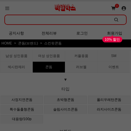
쇼핑몰 GRAND OPEN!
0
회원가입 시 다양한 혜택 증정!
공지사항
전체리뷰
로그인
회원가입
10% 할인
HOME
콘돔(브랜드)
스킨핏콘돔
쇼핑몰 GRAND OPEN!
남성 성인용품
여성 성인용품
커플용품
SM
섹시란제리
콘돔
러브젤
이벤트
▼
타입
사정지연콘돔
초박형콘돔
폴리우레탄콘돔
특수돌출형콘돔
슬림사이즈콘돔
라지사이즈콘돔
대용량/100p