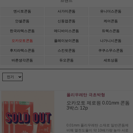
브랜드
엔시토콘돔
사가미콘돔
유니더스콘돔
안셀콘돔
신동엽콘돔
케어콘돔
한국라텍스콘돔
메디바이스콘돔
듀렉스콘돔
오카모토콘돔
플레이보이콘돔
나가니시콘돔
후지라텍스콘돔
스킨핏콘돔
쿠쿠스무스콘돔
바른생각콘돔
듀오콘돔
세트상품
폴리우레탄 극초박형
오카모토 제로원 0.01mm 콘돔
3박스 12p
0.01mm 폴리우레탄 소재로 일반콘돔에
비해 열전도율이 약 10배가량 높아 서로