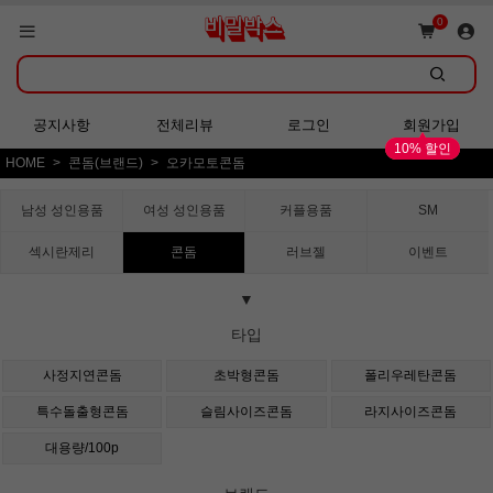
쇼핑몰 GRAND OPEN!
0
회원가입 시 다양한 혜택 증정!
공지사항
전체리뷰
로그인
회원가입
10% 할인
HOME
콘돔(브랜드)
오카모토콘돔
쇼핑몰 GRAND OPEN!
남성 성인용품
여성 성인용품
커플용품
SM
섹시란제리
콘돔
러브젤
이벤트
▼
타입
사정지연콘돔
초박형콘돔
폴리우레탄콘돔
특수돌출형콘돔
슬림사이즈콘돔
라지사이즈콘돔
대용량/100p