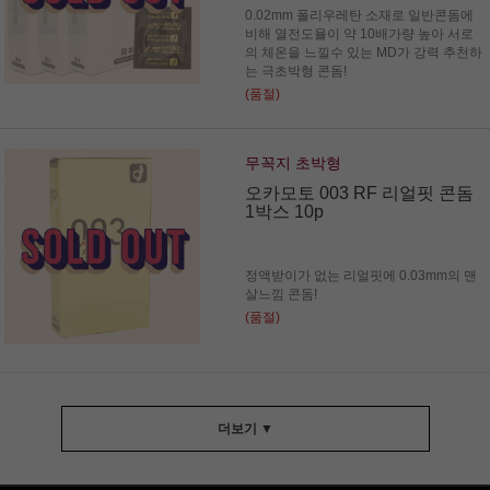
0.02mm 폴리우레탄 소재로 일반콘돔에
비해 열전도율이 약 10배가량 높아 서로
의 체온을 느낄수 있는 MD가 강력 추천하
는 극초박형 콘돔!
(품절)
무꼭지 초박형
오카모토 003 RF 리얼핏 콘돔
1박스 10p
정액받이가 없는 리얼핏에 0.03mm의 맨
살느낌 콘돔!
(품절)
더보기 ▼