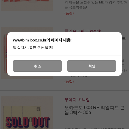
의 체온을 느낄수 있는 MD가 강력 추천하
는 극초박콘돔!
(품절)
폴리우레탄 극초박형
오카모토 제로원 0.01mm 콘돔
www.bimilbox.co.kr의 페이지 내용:
1박스 4p
앱 설치시, 할인 쿠폰 발행!
0.01mm 폴리우레탄 소재로 일반콘돔에
비해 열전도율이 약 10배가량 높아 서로
취소
확인
의 체온을 느낄수 있는 MD가 강력 추천하
는 극초박콘돔!
(품절)
무꼭지 초박형
오카모토 003 RF 리얼피트 콘
돔 3박스 30p