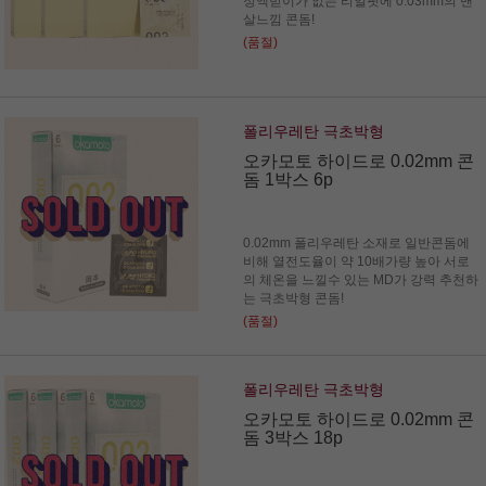
정액받이가 없는 리얼핏에 0.03mm의 맨
살느낌 콘돔!
(품절)
폴리우레탄 극초박형
오카모토 하이드로 0.02mm 콘
돔 1박스 6p
0.02mm 폴리우레탄 소재로 일반콘돔에
비해 열전도율이 약 10배가량 높아 서로
의 체온을 느낄수 있는 MD가 강력 추천하
는 극초박형 콘돔!
(품절)
폴리우레탄 극초박형
오카모토 하이드로 0.02mm 콘
돔 3박스 18p