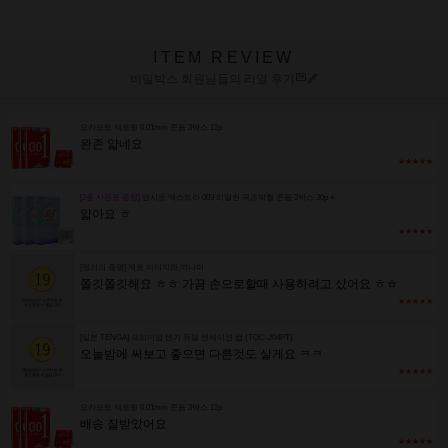
ITEM REVIEW
비밀박스 회원님들의 리얼 후기
오카모토 제로원 0.01mm 콘돔 3박스 12p
완존 얇네요
★★★★★
[2종 사은품 증정]
엔시토 엑스트라 003 리얼씬 극초박형 콘돔 3박스 30p +
얇아요 ㅎ
★★★★★
[명기의 증명] 제로 아이자와 미나미
쫄깃쫄깃해요 ㅎㅎ 가끔 손으로할때 사용하려고 샀어요 ㅎㅎ
★★★★★
[일본 TENGA] 프리미엄 텐가 듀얼 센세이션 컵 (TOC-204PT)
오늘밤에 써보고 좋으면 다른것도 살게요 ㅋㅋ
★★★★★
오카모토 제로원 0.01mm 콘돔 3박스 12p
배송 잘받았어요
★★★★★