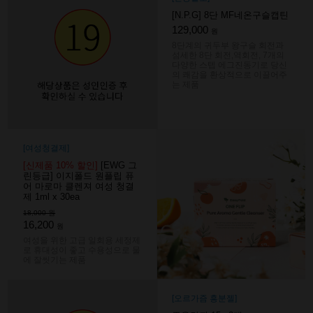
[N.P.G] 8단 MF네온구슬캡틴
129,000
원
8단계의 귀두부 왕구슬 회전과
섬세한 8단 회전,역회전, 7개의
다양한 스텝 에그진동기로 당신
의 쾌감을 환상적으로 이끌어주
는 제품
[여성청결제]
[신제품 10% 할인]
[EWG 그
린등급] 이지폴드 원플립 퓨
어 마로마 클렌져 여성 청결
제 1ml x 30ea
18,000 원
16,200
원
여성을 위한 고급 일회용 세정제
로 휴대성이 좋고 수용성으로 물
에 잘씻기는 제품
[오르가즘 흥분젤]