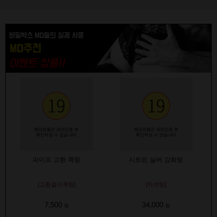
파이프 고환 콕링
시트린 실버 강화링
[고환걸이콕링]
[자석링]
7,500
34,000
원
원