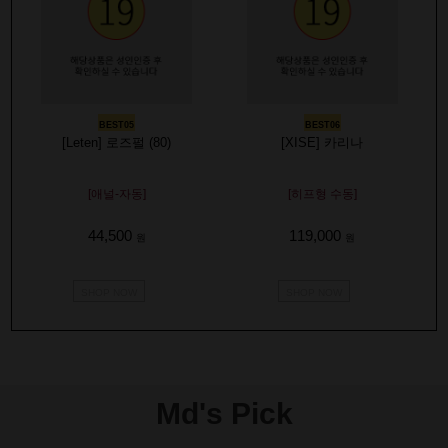
BEST05
BEST06
[Leten] 로즈펄 (80)
[XISE] 카리나
[애널-자동]
[히프형 수동]
44,500
119,000
원
원
SHOP NOW
SHOP NOW
Md's Pick