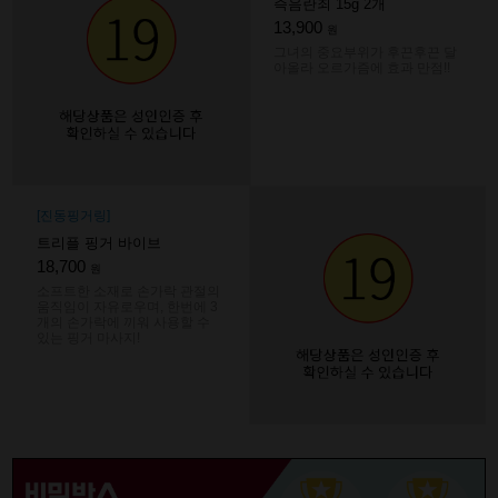
즉음란죄 15g 2개
13,900
원
그녀의 중요부위가 후끈후끈 달
아올라 오르가즘에 효과 만점!!
[진동핑거링]
트리플 핑거 바이브
18,700
원
소프트한 소재로 손가락 관절의
움직임이 자유로우며, 한번에 3
개의 손가락에 끼워 사용할 수
있는 핑거 마사지!