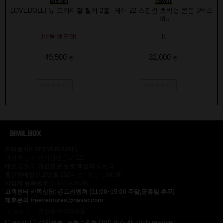
NEW09
NEW010
[LOVEDOLL] 뉴 프리티걸 릴리 2홀
케어 22 스킨씬 초박형 콘돔 3박스
18p
[수동 핸드잡]
[]
49,500
32,000
원
원
SHOP NOW
SHOP NOW
프리벤처(FREEVENTURE)
경기 하남시 미사강변동로 125
대표
김보라
개인정보 보호 책임자
김보라
통신판매업신고번호
2024-경기하남-1981호
사업자 등록번호
481-67-00099
고객센터
카톡상담: @프리벤처 (11:00~15:00 주말,공휴일 휴무)
제휴문의
freeventures@naver.com
이용약관
개인정보처리방침
Copyright © 성인용품 | 콘돔쇼핑몰 | 비밀박스 All rights reserved.