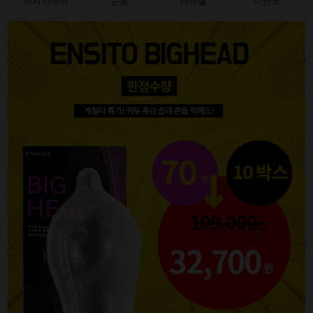
섹시란제리
콘돔
러브젤
이벤트