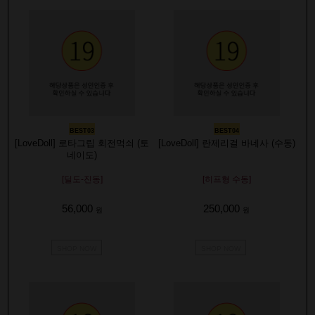
BEST03
BEST04
[LoveDoll] 로타그립 회전먹쇠 (토
[LoveDoll] 란제리걸 바네사 (수동)
네이도)
[딜도-진동]
[히프형 수동]
56,000
250,000
원
원
SHOP NOW
SHOP NOW