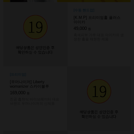
[수동 핸드잡]
[K.M.P] 프리미엄홀 플러스
아이카
49,000
원
흑색피부 갸루 대표 아이카의 생
생한 홀을 재현한 제품
[프리미엄]
[우머나이저] Liberty
womanizer 스카이블루
169,000
원
진공 흡착식 바이브레이터 대표
브랜드 우머나이저의 신제품