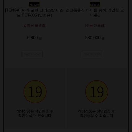
NEW05
NEW06
[TENGA] 텐가 포켓 크리스탈 미스
걸그룹출신 아이돌 승하 리얼힙 오
트 POT-005 (일회용)
나홀1
[일회용 포켓홀]
[수동 핸드잡]
6,900
280,000
원
원
SHOP NOW
SHOP NOW