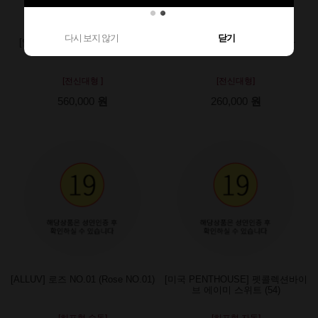
다시 보지 않기
닫기
[일본 RENDS] 인요쿠카쿠세이
[LoveDoll] [명기전신6]줄리아
[전신대형 ]
[전신대형]
560,000
원
260,000
원
[ALLUV] 로즈 NO.01 (Rose NO.01)
[미국 PENTHOUSE] 펫콜렉션바이
브 에이미 스위트 (54)
[히프형 수동]
[히프형 자동]