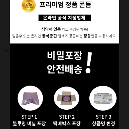
[일본 TENGA] 프리미엄 텐가 듀얼
[H.O.T] 궁극의 명기 NO.5
센세이션 컵 (TOC-204PT)
[컵홀]
[수동 핸드잡]
35,000
원
35,000
원