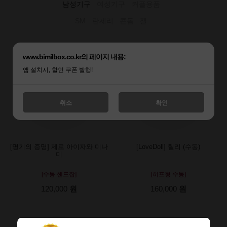
남성기구
여성기구
커플용품
SM
란제리
콘돔
젤
www.bimilbox.co.kr의 페이지 내용:
앱 설치시, 할인 쿠폰 발행!
취소
확인
[명기의 증명] 제로 아이자와 미나
[LoveDoll] 릴리 (수동)
미
[수동 핸드잡]
[히프형 수동]
120,000
원
160,000
원