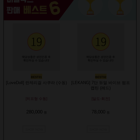
BEST01
BEST02
[LoveDoll] 란제리걸 사쿠라 (수동)
[LEKANG] 7단 듀얼 바이브 펌프
캡틴 (레드)
[히프형 수동]
[딜도-회전]
280,000
78,000
원
원
SHOP NOW
SHOP NOW