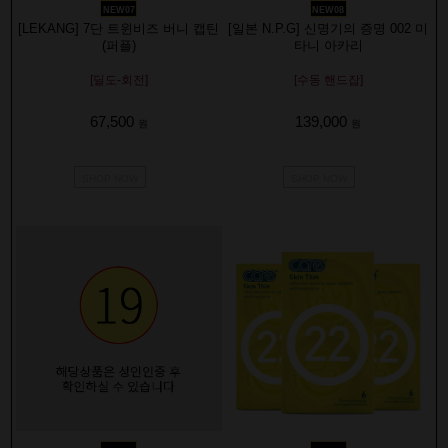
NEW07
NEW08
[LEKANG] 7단 트윈비즈 버니 캡틴
[일본 N.P.G] 신명기의 증명 002 미
(퍼플)
타니 아카리
[딜도-회전]
[수동 핸드잡]
67,500
139,000
원
원
SHOP NOW
SHOP NOW