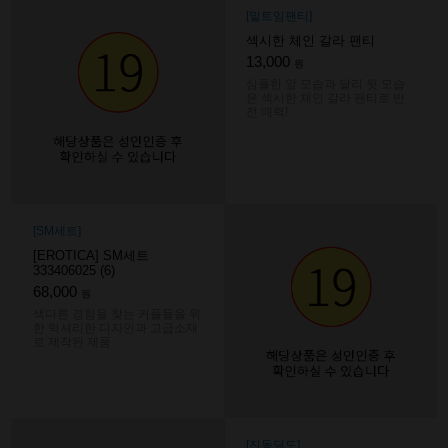
[밑트임팬티]
섹시한 체인 갈라 팬티
13,000
원
심플한 앞 모습과 달리 뒷 모습
은 섹시한 체인 갈라 팬티로 반
전 매력!
[SM세트]
[EROTICA] SM세트
333406025 (6)
68,000
원
색다른 경험을 찾는 커플들을 위
한 럭셔리한 디자인과 고급소재
로 제작된 제품
[진동딜도]